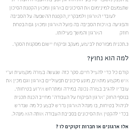
2. תכנון משופר של פעילות הארגון וסביבת העבודה העתידית
שתצמצם למינימום את הסיכונים בארגון ומכאן הקטנת הסיכון
לעובדי הארגון ולמבקריו, הקטנת ההשפעה על הסביבה
והפגיעה באיכות הסביבה בה פועל הארגון ומכאן גם הבטחת
חוזק הארגון והמשך פעילותו.
3.תכנית מפורטת לביצוע, מעקב ופיקוח יישום מסקנות הסקר.
למה הוא נחוץ?
קודם כל כדי להציל חיים. סקר כזה שנעשה בצורה מקצועית וע”י
איש מקצוע מתאים, מונע סיכונים תפעוליים בארגון וגם מכין את
עובדיו להגיב בצורה נכונה במידה ומתרחש אירוע בטיחותי.
בנוסף החוק “ארגון הפיקוח על העבודה” מחייב הכנת תכנית
לניהול בטיחות, בו מנהל הארגון נדרש לבצע כל מה שנדרש
בכדי להקטין את הסיכונים בסביבת העבודה אותה הוא מנהל.
אלו ארגונים או חברות זקוקים לו ?