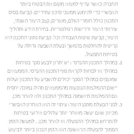
החברה כאשר עדיף למצוא מקום את הבטוח ביותר
האפשרי כדי להימנע ממצבי סיכון עתידיים. קביעת בסיס
התכנון כולל חומרי הגלם, מוצרים, קצב היצור השנתי,
שירותי היצור ודרישות רגולטוריות. בחירת הידע ותהליך
היצור, קביעת שיטות העבודה וכו’. קביעת נתוני התכנון היא
קריטית להחלטות בהמשך ובעלת השפעה גדולה על
בטיחות התפעול.
במהלך התכנון ההנדסי : יש יתרון לבצע סקר בטיחות
במהלך או לפחות לקראת סוף התכנון ההנדסי. הממצאים
שמוצפים במהלך הסקר יכולים להשפיע על התכנון ועלות
יישום ההמלצות הנובעות מהממצאים תהיה נמוכה יחסית
אם ההמלצות תיושמנה במהלך התכנון ולא לאחר מכן.
לפני הפעלת מתקן היצור: עיתוי זה הוא האחרון האפשרי
מכיוון שאם יעשה מאוחר יותר עלולים אירועי בטיחות
להתרחש במהלך ההפעלה או לאחר מכן. . למעשה הזמן
הסמוך להפעלה הראשונה הוא הזמן הנכון ביותר לביצוע